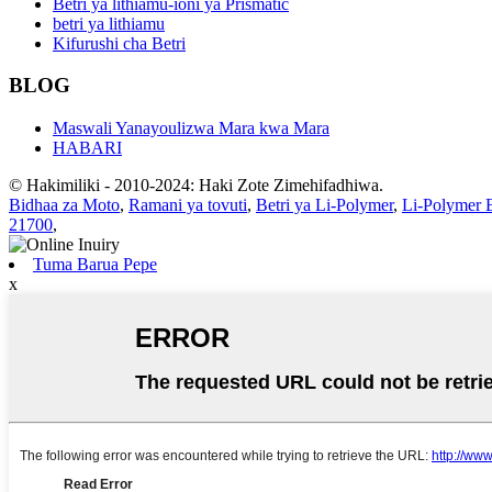
Betri ya lithiamu-ioni ya Prismatic
betri ya lithiamu
Kifurushi cha Betri
BLOG
Maswali Yanayoulizwa Mara kwa Mara
HABARI
© Hakimiliki - 2010-2024: Haki Zote Zimehifadhiwa.
Bidhaa za Moto
,
Ramani ya tovuti
,
Betri ya Li-Polymer
,
Li-Polymer
21700
,
Tuma Barua Pepe
x