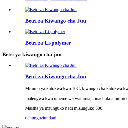
Betri za Kiwango cha Juu
Betri za Li-polymer
Betri ya kiwango cha juu
Betri za Kiwango cha Juu
Mifumo ya kutokwa kwa 10C: kiwango cha kutokwa 
Inalengwa kwa umeme wa watumiaji, inachukua mifumo
Maisha ya mzunguko hadi mizunguko 500.
uchunguzi
undani