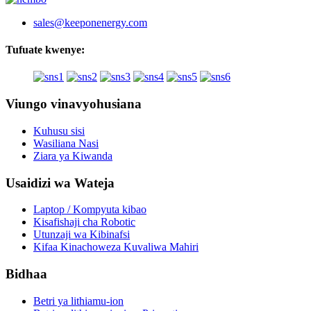
sales@keeponenergy.com
Tufuate kwenye:
Viungo vinavyohusiana
Kuhusu sisi
Wasiliana Nasi
Ziara ya Kiwanda
Usaidizi wa Wateja
Laptop / Kompyuta kibao
Kisafishaji cha Robotic
Utunzaji wa Kibinafsi
Kifaa Kinachoweza Kuvaliwa Mahiri
Bidhaa
Betri ya lithiamu-ion