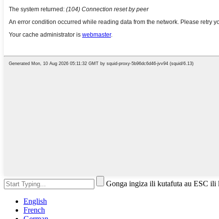
Gonga ingiza ili kutafuta au ESC ili
English
French
German