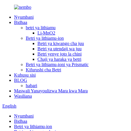
Nyumbani
Bidhaa
betri ya lithiamu
Li-MnO2
Betri ya lithiamu-ion
Betri ya kiwango cha juu
Betri ya utendaji wa juu
Betri yenye joto la chini
Chaji ya haraka ya betri
Betri ya lithiamu-ioni ya Prismatic
Kifurushi cha Betri
Kuhusu sisi
BLOG
habari
Maswali Yanayoulizwa Mara kwa Mara
Wasiliana
English
Nyumbani
Bidhaa
Betri ya lithiamu-ion