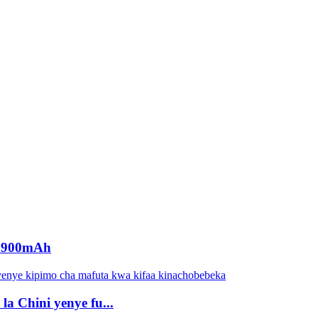
8V6900mAh
a Chini yenye fu...