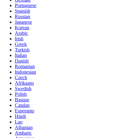
Portuguese
Spanish
Russian
Japanese
Korean
Arabic
Irish
Greek
Turkish
Italian
Danish
Romanian
Indonesian
Czech
Afrikaans
Swedish
Polish
Basque
Catalan
Esperanto
Hindi
Lao
Albanian
Amharic